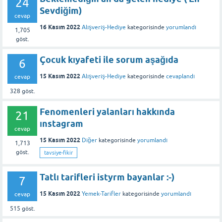
24
Sevdiğim)
cevap
16 Kasım 2022
Alışveriş-Hediye
kategorisinde
yorumlandı
1,705
göst.
Çocuk kıyafeti ile sorum aşağıda
6
15 Kasım 2022
Alışveriş-Hediye
kategorisinde
cevaplandı
cevap
328
göst.
Fenomenleri yalanları hakkında
21
ınstagram
cevap
15 Kasım 2022
Diğer
kategorisinde
yorumlandı
1,713
göst.
tavsiye-fikir
Tatlı tarifleri istyrm bayanlar :-)
7
15 Kasım 2022
Yemek-Tarifler
kategorisinde
yorumlandı
cevap
515
göst.