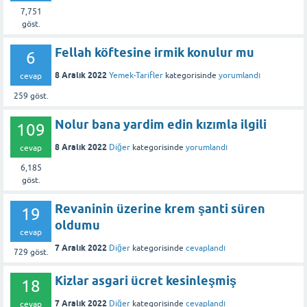
7,751
göst.
Fellah köftesine irmik konulur mu
6
8 Aralık 2022
Yemek-Tarifler
kategorisinde
yorumlandı
cevap
259
göst.
Nolur bana yardim edin kızımla ilgili
109
8 Aralık 2022
Diğer
kategorisinde
yorumlandı
cevap
6,185
göst.
Revaninin üzerine krem şanti süren
19
oldumu
cevap
7 Aralık 2022
Diğer
kategorisinde
cevaplandı
729
göst.
Kizlar asgari ücret kesinleşmiş
18
7 Aralık 2022
Diğer
kategorisinde
cevaplandı
cevap