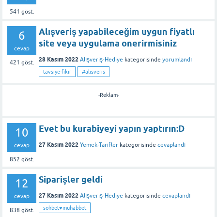
541
göst.
Alışveriş yapabileceğim uygun fiyatlı
6
site veya uygulama onerirmisiniz
cevap
28 Kasım 2022
Alışveriş-Hediye
kategorisinde
yorumlandı
421
göst.
tavsiye-fikir
#alisveris
-Reklam-
Evet bu kurabiyeyi yapın yaptırın:D
10
27 Kasım 2022
Yemek-Tarifler
kategorisinde
cevaplandı
cevap
852
göst.
Siparişler geldi
12
27 Kasım 2022
Alışveriş-Hediye
kategorisinde
cevaplandı
cevap
sohbet♥️muhabbet
838
göst.