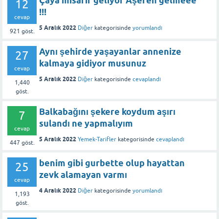
Çaya misafir geliyor Aşeren gelmeee
12
!!!
cevap
5 Aralık 2022
Diğer
kategorisinde
yorumlandı
921
göst.
Aynı şehirde yaşayanlar annenize
27
kalmaya gidiyor musunuz
cevap
5 Aralık 2022
Diğer
kategorisinde
cevaplandı
1,440
göst.
Balkabağını şekere koydum aşırı
7
sulandı ne yapmalıyım
cevap
5 Aralık 2022
Yemek-Tarifler
kategorisinde
cevaplandı
447
göst.
benim gibi gurbette olup hayattan
25
zevk alamayan varmı
cevap
4 Aralık 2022
Diğer
kategorisinde
yorumlandı
1,193
göst.