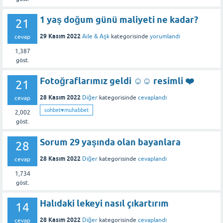
1 yaş doğum günü maliyeti ne kadar?
21
29 Kasım 2022
Aile & Aşk
kategorisinde
yorumlandı
cevap
1,387
göst.
Fotoğraflarımız geldi ☺️☺️ resimli ❤️
21
28 Kasım 2022
Diğer
kategorisinde
cevaplandı
cevap
sohbet♥️muhabbet
2,002
göst.
Sorum 29 yaşında olan bayanlara
28
28 Kasım 2022
Diğer
kategorisinde
cevaplandı
cevap
1,734
göst.
Halıdaki lekeyi nasıl çıkartırım
14
28 Kasım 2022
Diğer
kategorisinde
cevaplandı
cevap