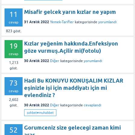
Misafir gelcek yarın kızlar ne yapım
11
31 Aralık 2022
Yemek-Tarifler
kategorisinde
yorumlandı
cevap
823
göst.
Kızlar yeğenim hakkında.Enfeksiyon
19
göze vurmuş.Açilir mi(fotolu)
cevap
30 Aralık 2022
Diğer
kategorisinde
yorumlandı
1,213
göst.
Hadi Bu KONUYU KONUŞALIM KIZLAR
73
eşinizle işi için maddiyatı için mi
cevap
evlendiniz ?
2,602
30 Aralık 2022
Diğer
kategorisinde
cevaplandı
göst.
sohbet♥️muhabbet
Gorumceniz size gelecegi zaman kimi
52
arar