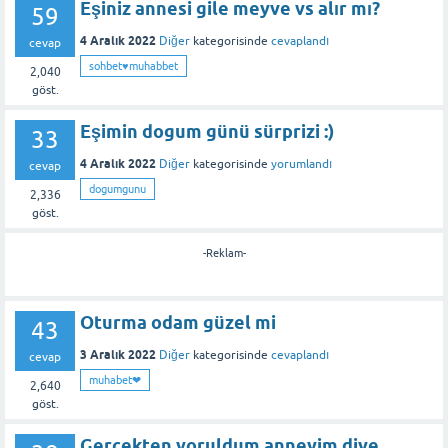
Eşiniz annesi gile meyve vs alır mı?
59
4 Aralık 2022
Diğer
kategorisinde
cevaplandı
cevap
sohbet♥️muhabbet
2,040
göst.
Eşimin dogum günü sürprizi :)
33
4 Aralık 2022
Diğer
kategorisinde
yorumlandı
cevap
dogumgunu
2,336
göst.
-Reklam-
Oturma odam güzel mi
43
3 Aralık 2022
Diğer
kategorisinde
cevaplandı
cevap
muhabet❤
2,640
göst.
Gerçekten yoruldum anneyim diye