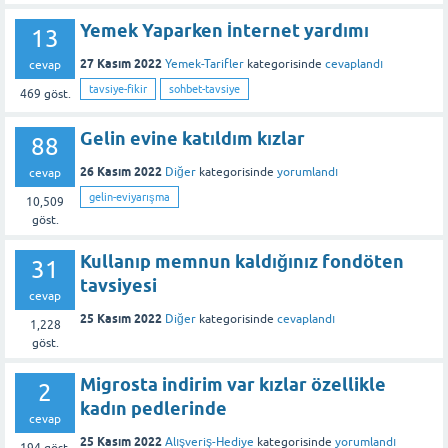
Yemek Yaparken İnternet yardımı
13
27 Kasım 2022
Yemek-Tarifler
kategorisinde
cevaplandı
cevap
tavsiye-fikir
sohbet-tavsiye
469
göst.
Gelin evine katıldım kızlar
88
26 Kasım 2022
Diğer
kategorisinde
yorumlandı
cevap
gelin-eviyarışma
10,509
göst.
Kullanıp memnun kaldığınız fondöten
31
tavsiyesi
cevap
25 Kasım 2022
Diğer
kategorisinde
cevaplandı
1,228
göst.
Migrosta indirim var kızlar özellikle
2
kadın pedlerinde
cevap
25 Kasım 2022
Alışveriş-Hediye
kategorisinde
yorumlandı