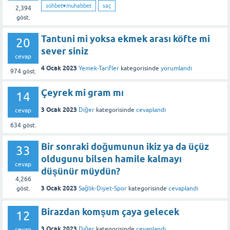
sohbet♥️muhabbet
saç
2,394
göst.
Tantuni mi yoksa ekmek arası köfte mi
20
sever siniz
cevap
4 Ocak 2023
Yemek-Tarifler
kategorisinde
yorumlandı
974
göst.
Çeyrek mi gram mı
14
3 Ocak 2023
Diğer
kategorisinde
cevaplandı
cevap
634
göst.
Bir sonraki doğumunun ikiz ya da üçüz
33
oldugunu bilsen hamile kalmayı
cevap
düşünür müydün?
4,266
3 Ocak 2023
Sağlık-Diyet-Spor
kategorisinde
cevaplandı
göst.
Birazdan komşum çaya gelecek
12
3 Ocak 2023
Diğer
kategorisinde
cevaplandı
cevap