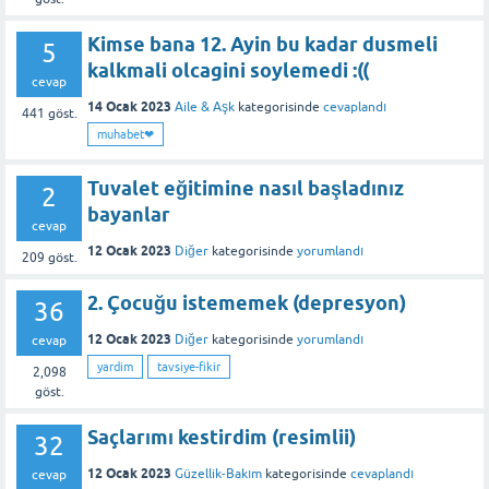
Kimse bana 12. Ayin bu kadar dusmeli
5
kalkmali olcagini soylemedi :((
cevap
14 Ocak 2023
Aile & Aşk
kategorisinde
cevaplandı
441
göst.
muhabet❤
Tuvalet eğitimine nasıl başladınız
2
bayanlar
cevap
12 Ocak 2023
Diğer
kategorisinde
yorumlandı
209
göst.
2. Çocuğu istememek (depresyon)
36
12 Ocak 2023
Diğer
kategorisinde
yorumlandı
cevap
yardim
tavsiye-fikir
2,098
göst.
Saçlarımı kestirdim (resimlii)
32
12 Ocak 2023
Güzellik-Bakım
kategorisinde
cevaplandı
cevap