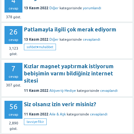
4
13 Kasım 2022
Diğer
kategorisinde
yorumlandı
cevap
378
göst.
Patlamayla ilgili çok merak ediyorm
26
13 Kasım 2022
Diğer
kategorisinde
cevaplandı
cevap
sohbet♥️muhabbet
3,123
göst.
Kızlar magnet yaptırmak istiyorum
7
bebişimin varmı bildiğiniz internet
cevap
sitesi
307
göst.
11 Kasım 2022
Alışveriş-Hediye
kategorisinde
cevaplandı
Siz olsanız izin verir misiniz?
56
11 Kasım 2022
Aile & Aşk
kategorisinde
cevaplandı
cevap
tavsiye-fikir
2,890
göst.