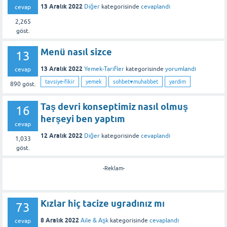
13 Aralık 2022
Diğer
kategorisinde
cevaplandı
cevap
2,265
göst.
Menü nasıl sizce
13
13 Aralık 2022
Yemek-Tarifler
kategorisinde
yorumlandı
cevap
tavsiye-fikir
yemek
sohbet♥️muhabbet
yardim
890
göst.
Taş devri konseptimiz nasıl olmuş
16
herşeyi ben yaptım
cevap
12 Aralık 2022
Diğer
kategorisinde
cevaplandı
1,033
göst.
-Reklam-
Kızlar hiç tacize ugradınız mı
73
8 Aralık 2022
Aile & Aşk
kategorisinde
cevaplandı
cevap