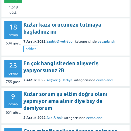
1,618
göst.
Kızlar kaza orucunuzu tutmaya
18
başladınız mı
cevap
7 Aralık 2022
Sağlık-Diyet-Spor
kategorisinde
cevaplandı
534
göst.
sohbet
En çok hangi siteden alışveriş
23
yapıyorsunuz ?B
cevap
7 Aralık 2022
Alışveriş-Hediye
kategorisinde
cevaplandı
755
göst.
Kızlar sorum şu eltim doğru olanı
9
yapmıyor ama alınır diye bsy de
cevap
demiyorum
651
göst.
5 Aralık 2022
Aile & Aşk
kategorisinde
cevaplandı