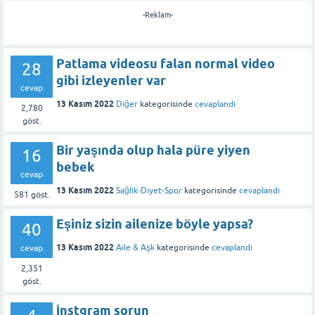
-Reklam-
Patlama videosu falan normal video
28
gibi izleyenler var
cevap
13 Kasım 2022
Diğer
kategorisinde
cevaplandı
2,780
göst.
Bir yaşında olup hala püre yiyen
16
bebek
cevap
13 Kasım 2022
Sağlık-Diyet-Spor
kategorisinde
cevaplandı
581
göst.
Eşiniz sizin ailenize böyle yapsa?
40
13 Kasım 2022
Aile & Aşk
kategorisinde
cevaplandı
cevap
2,351
göst.
İnstgram sorun