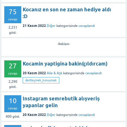
Kocanız en son ne zaman hediye aldı
75
:D
cevap
21 Kasım 2022
Diğer
kategorisinde
cevaplandı
2,251
göst.
-Reklam-
Kocamin yaptigina bakin(çıldırcam)
27
20 Kasım 2022
Aile & Aşk
kategorisinde
cevaplandı
cevap
dertleşmek_konusmak
2,290
göst.
Instagram semrebutik alışveriş
10
yapanlar gelin
cevap
20 Kasım 2022
Diğer
kategorisinde
cevaplandı
400
göst.