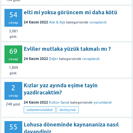
194
göst.
elti mi yoksa görüncem mi daha kötü
54
24 Kasım 2022
Aile & Aşk
kategorisinde
cevaplandı
cevap
3,081
göst.
Evliler mutlaka yüzük takmalı mı ?
69
24 Kasım 2022
Diğer
kategorisinde
cevaplandı
cevap
1,809
göst.
Kızlar yaz ayında eşime tayin
2
yazdiracaktim?
cevap
24 Kasım 2022
Kültür-Sanat
kategorisinde
yorumlandı
248
göst.
sohbet♥️muhabbet
dertleşmek
Lohusa döneminde kaynananiza nasıl
55
dayandiniz