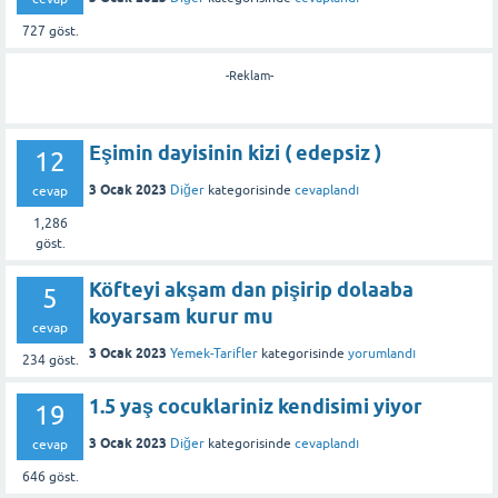
727
göst.
-Reklam-
Eşimin dayisinin kizi ( edepsiz )
12
3 Ocak 2023
Diğer
kategorisinde
cevaplandı
cevap
1,286
göst.
Köfteyi akşam dan pişirip dolaaba
5
koyarsam kurur mu
cevap
3 Ocak 2023
Yemek-Tarifler
kategorisinde
yorumlandı
234
göst.
1.5 yaş cocuklariniz kendisimi yiyor
19
3 Ocak 2023
Diğer
kategorisinde
cevaplandı
cevap
646
göst.