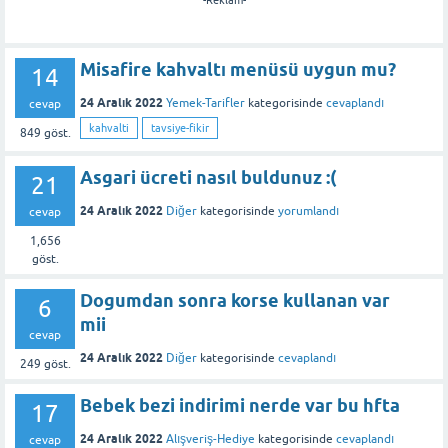
Misafire kahvaltı menüsü uygun mu?
14
24 Aralık 2022
Yemek-Tarifler
kategorisinde
cevaplandı
cevap
kahvalti
tavsiye-fikir
849
göst.
Asgari ücreti nasıl buldunuz :(
21
24 Aralık 2022
Diğer
kategorisinde
yorumlandı
cevap
1,656
göst.
Dogumdan sonra korse kullanan var
6
mii
cevap
24 Aralık 2022
Diğer
kategorisinde
cevaplandı
249
göst.
Bebek bezi indirimi nerde var bu hfta
17
24 Aralık 2022
Alışveriş-Hediye
kategorisinde
cevaplandı
cevap