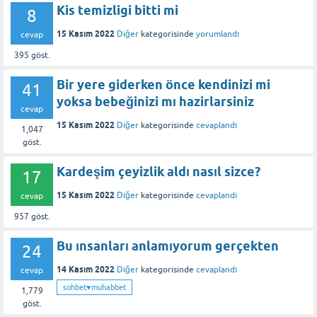
Kis temizligi bitti mi
8
15 Kasım 2022
Diğer
kategorisinde
yorumlandı
cevap
395
göst.
Bir yere giderken önce kendinizi mi
41
yoksa bebeğinizi mı hazirlarsiniz
cevap
15 Kasım 2022
Diğer
kategorisinde
cevaplandı
1,047
göst.
Kardeşim çeyizlik aldı nasıl sizce?
17
15 Kasım 2022
Diğer
kategorisinde
cevaplandı
cevap
957
göst.
Bu ınsanları anlamıyorum gerçekten
24
14 Kasım 2022
Diğer
kategorisinde
cevaplandı
cevap
sohbet♥️muhabbet
1,779
göst.