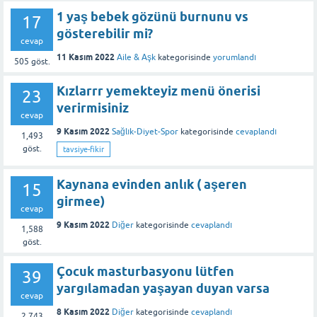
1 yaş bebek gözünü burnunu vs
17
gösterebilir mi?
cevap
11 Kasım 2022
Aile & Aşk
kategorisinde
yorumlandı
505
göst.
Kızlarrr yemekteyiz menü önerisi
23
verirmisiniz
cevap
9 Kasım 2022
Sağlık-Diyet-Spor
kategorisinde
cevaplandı
1,493
göst.
tavsiye-fikir
Kaynana evinden anlık ( aşeren
15
girmee)
cevap
9 Kasım 2022
Diğer
kategorisinde
cevaplandı
1,588
göst.
Çocuk masturbasyonu lütfen
39
yargılamadan yaşayan duyan varsa
cevap
8 Kasım 2022
Diğer
kategorisinde
cevaplandı
2,743