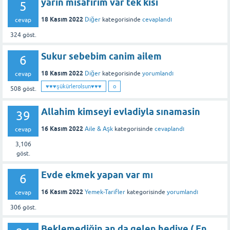
yarin misafirim var tek kisi
5
18 Kasım 2022
Diğer
kategorisinde
cevaplandı
cevap
324
göst.
Sukur sebebim canim ailem
6
18 Kasım 2022
Diğer
kategorisinde
yorumlandı
cevap
♥️♥️♥️şükürlerolsun♥️♥️♥️
o
508
göst.
Allahim kimseyi evladiyla sınamasin
39
16 Kasım 2022
Aile & Aşk
kategorisinde
cevaplandı
cevap
3,106
göst.
Evde ekmek yapan var mı
6
16 Kasım 2022
Yemek-Tarifler
kategorisinde
yorumlandı
cevap
306
göst.
Beklemediğin an da gelen hediye ( En