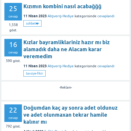
Kızımın kombini nasıl acabağğğ
25
11 Nisan 2023
Alışveriş-Hediye
kategorisinde
cevaplandı
cevap
sohbet❤️
1,558
göst.
Kızlar bayramliklariniz hazır mı biz
16
alamadık daha ne Alacam karar
cevap
veremedim
590
göst.
11 Nisan 2023
Alışveriş-Hediye
kategorisinde
cevaplandı
tavsiye-fikir
-Reklam-
Doğumdan kaç ay sonra adet oldunuz
22
ve adet olunmaxan tekrar hamile
cevap
kalınır mı
792
göst.