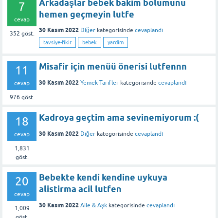
Arkadaşlar bebek bakim bolumunu
7
hemen geçmeyin lutfe
cevap
30 Kasım 2022
Diğer
kategorisinde
cevaplandı
352
göst.
tavsiye-fikir
bebek
yardim
Misafir için menüü önerisi lutfennn
11
30 Kasım 2022
Yemek-Tarifler
kategorisinde
cevaplandı
cevap
976
göst.
Kadroya geçtim ama sevinemiyorum :(
18
30 Kasım 2022
Diğer
kategorisinde
cevaplandı
cevap
1,831
göst.
Bebekte kendi kendine uykuya
20
alistirma acil lutfen
cevap
30 Kasım 2022
Aile & Aşk
kategorisinde
cevaplandı
1,009
göst.