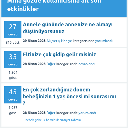
Mina gozde kullanıcısına ait son
etkinlikler
Annele gününde annenize ne almayı
27
düşünüyorsunuz
cevap
29 Nisan 2023
Alışveriş-Hediye
kategorisinde
yorumlandı
815
göst.
Eltinize çok gidip gelir misiniz
35
28 Nisan 2023
Diğer
kategorisinde
cevaplandı
cevap
1,304
göst.
En çok zorlandığınız dönem
45
bebeğinizin 1 yaş öncesi mi sonrası mı
cevap
?
1,937
28 Nisan 2023
Diğer
kategorisinde
yorumlandı
göst.
bebek-gebelik-hamilelik-cinsiyet-tahmin-