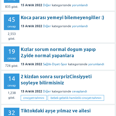
15 Aralık 2022
Diğer
kategorisinde
yorumlandı
835
göst.
Koca parası yemeyi bilemeyengiller :)
45
13 Aralık 2022
Diğer
kategorisinde
yorumlandı
cevap
2,553
göst.
Kızlar sorum normal dogum yapıp
19
2.yide normal yapanlara
cevap
13 Aralık 2022
Sağlık-Diyet-Spor
kategorisinde
yorumlandı
726
göst.
2 kizdan sonra surprizCinsiyyeti
14
soyleye bilirmisiniz
cevap
13 Aralık 2022
Diğer
kategorisinde
cevaplandı
1,238
göst.
cinsiyyet-tahmini
-bebek-gebelik-hamilelik-cinsiyet-tahmin-
Tiktokdaki ayşe yılmaz ve ailesi
32