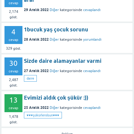
cevap
29 Aralık 2022
Diğer
kategorisinde
cevaplandı
2,174
göst.
1bucuk yaş çocuk sorunu
4
28 Aralık 2022
Diğer
kategorisinde
yorumlandı
cevap
329
göst.
Sizde daire alamayanlar varmi
30
27 Aralık 2022
Diğer
kategorisinde
cevaplandı
cevap
daire
2,487
göst.
Evimizi aldık çok şükür :))
13
25 Aralık 2022
Diğer
kategorisinde
cevaplandı
cevap
♥️♥️♥️şükürlerolsun♥️♥️♥️
1,478
göst.
-Reklam-