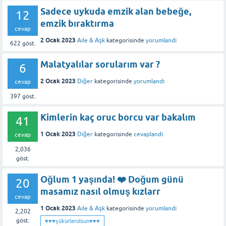
Sadece uykuda emzik alan bebeğe,
12
emzik bıraktırma
cevap
2 Ocak 2023
Aile & Aşk
kategorisinde
yorumlandı
622
göst.
Malatyalılar sorularım var ?
6
2 Ocak 2023
Diğer
kategorisinde
yorumlandı
cevap
397
göst.
Kimlerin kaç oruc borcu var bakalım
41
1 Ocak 2023
Diğer
kategorisinde
cevaplandı
cevap
2,036
göst.
Oğlum 1 yaşında! ❤️ Doğum günü
20
masamız nasıl olmuş kızlarr
cevap
1 Ocak 2023
Aile & Aşk
kategorisinde
yorumlandı
2,202
göst.
♥️♥️♥️şükürlerolsun♥️♥️♥️