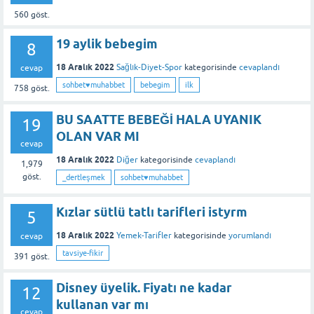
560
göst.
19 aylik bebegim
8
18 Aralık 2022
Sağlık-Diyet-Spor
kategorisinde
cevaplandı
cevap
sohbet♥️muhabbet
bebegim
ilk
758
göst.
BU SAATTE BEBEĞİ HALA UYANIK
19
OLAN VAR MI
cevap
18 Aralık 2022
Diğer
kategorisinde
cevaplandı
1,979
göst.
_dertleşmek
sohbet♥️muhabbet
Kızlar sütlü tatlı tarifleri istyrm
5
18 Aralık 2022
Yemek-Tarifler
kategorisinde
yorumlandı
cevap
tavsiye-fikir
391
göst.
Disney üyelik. Fiyatı ne kadar
12
kullanan var mı
cevap