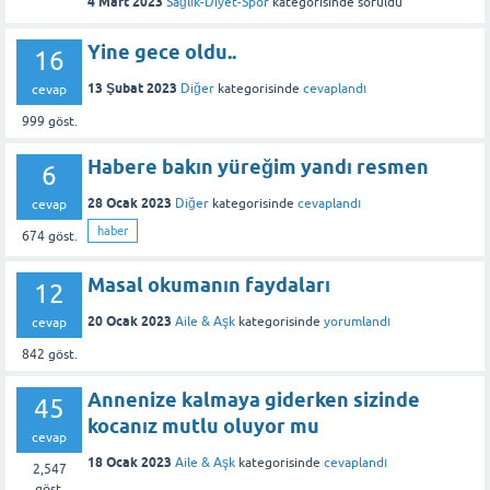
4 Mart 2023
Sağlık-Diyet-Spor
kategorisinde
soruldu
Yine gece oldu..
16
13 Şubat 2023
Diğer
kategorisinde
cevaplandı
cevap
999
göst.
Habere bakın yüreğim yandı resmen
6
28 Ocak 2023
Diğer
kategorisinde
cevaplandı
cevap
haber
674
göst.
Masal okumanın faydaları
12
20 Ocak 2023
Aile & Aşk
kategorisinde
yorumlandı
cevap
842
göst.
Annenize kalmaya giderken sizinde
45
kocanız mutlu oluyor mu
cevap
18 Ocak 2023
Aile & Aşk
kategorisinde
cevaplandı
2,547
göst.