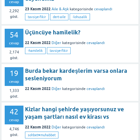
cevap
23 Kasım 2022
Aile & Aşk
kategorisinde
cevaplandı
2,292
göst.
tavsiye-fikir
dert-aile
-lohusalik
Üçüncüye hamilelik?
54
22 Kasım 2022
Diğer
kategorisinde
cevaplandı
cevap
-hamilelik
tavsiye-fikir
2,174
göst.
Burda bekar kardeşlerim varsa onlara
19
sesleniyorum
cevap
22 Kasım 2022
Diğer
kategorisinde
cevaplandı
1,333
göst.
Kizlar hangi şehirde yaşıyorsunuz ve
42
yaşam şartları nasıl ev kirası vs
cevap
22 Kasım 2022
Diğer
kategorisinde
cevaplandı
4,746
göst.
sohbet♥️muhabbet