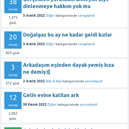
38
dinlenmeye hakkım yok mu
cevap
3 Aralık 2022
Diğer
kategorisinde
cevaplandı
1,475
göst.
Doğalgaz bu ay ne kadar geldi kızlar
20
3 Aralık 2022
Diğer
kategorisinde
cevaplandı
cevap
829
göst.
Arkadaşım eşinden dayak yemiş kıza
3
ne demiş:((
cevap
2 Aralık 2022
Aile & Aşk
kategorisinde
yorumlandı
612
göst.
Gelin evine katilan ark
12
30 Kasım 2022
Diğer
kategorisinde
yorumlandı
cevap
2,062
göst.